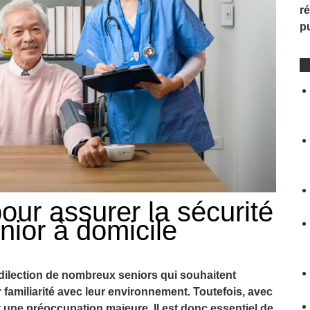
ré
p
our assurer la sécurité
nior à domicile
prédilection de nombreux seniors qui souhaitent
 familiarité avec leur environnement. Toutefois, avec
t une préoccupation majeure. Il est donc essentiel de