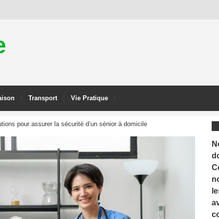
e
ison
Transport
Vie Pratique
tions pour assurer la sécurité d’un sénior à domicile
N
d
C
n
le
a
c