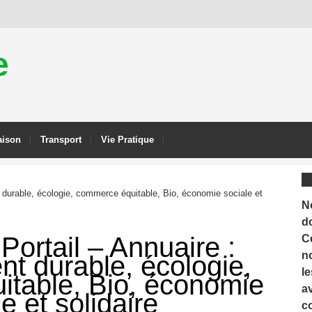
e
ison
Transport
Vie Pratique
 durable, écologie, commerce équitable, Bio, économie sociale et
N
d
Portail – Annuaire :
C
n
t durable, écologie,
le
table, Bio, économie
a
e et solidaire
c