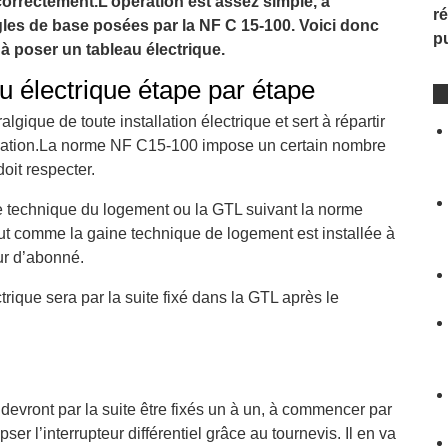
correctement.L’opération est assez simple, à
ré
les de base posées par la NF C 15-100. Voici donc
p
r à poser un tableau électrique.
au électrique étape par étape
algique de toute installation électrique et sert à répartir
ilisation.La norme NF C15-100 impose un certain nombre
doit respecter.
ne technique du logement ou la GTL suivant la norme
ut comme la gaine technique de logement est installée à
eur d’abonné.
trique sera par la suite fixé dans la GTL après le
evront par la suite être fixés un à un, à commencer par
clipser l’interrupteur différentiel grâce au tournevis. Il en va