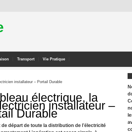
e
ison
Transport
Vie Pratique
tricien installateur – Portail Durable
N
bleau électrique, la
d
C
ectricien installateur –
n
tail Durable
le
a
 de départ de toute la distribution de l’électricité
c