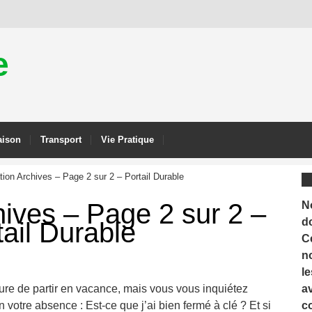
e
ison
Transport
Vie Pratique
tion Archives – Page 2 sur 2 – Portail Durable
hives – Page 2 sur 2 –
N
d
tail Durable
C
n
le
ure de partir en vacance, mais vous vous inquiétez
a
n votre absence : Est-ce que j’ai bien fermé à clé ? Et si
c