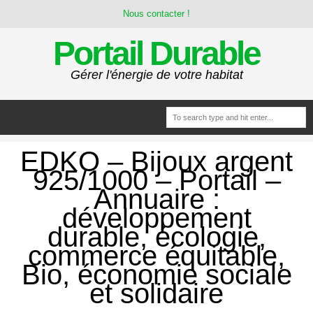
Nous contacter !
Portail Durable
Gérer l'énergie de votre habitat
EDKO – Bijoux argent
925/1000 – Portail –
Annuaire :
développement
durable, écologie,
commerce équitable,
Bio, économie sociale
et solidaire